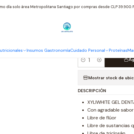
idado Personal
Now
NOW Xyliwhite pasta dental frutilla niños si
mo día solo área Metropolitana Santiago por compras desde CLP 39.900. P
|
NOW Xyliwhite
sin fluor 85G
tricionales
Insumos Gastronomía
Cuidado Personal
Proteínas
Mas
Ag
Cantidad
Mostrar stock de ubi
DESCRIPCIÓN
XYLIWHITE GEL DENTA
Con agradable sabor
Libre de flúor
Libre de sustancias qu
Libre de triclosán