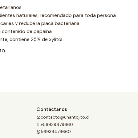
etarianos
dientes naturales, recomendado para toda persona
 caries y reduce la placa bacteriana
u contenido de papaína
te, contiene 25% de xylitol
TO
Contáctanos
contacto@unantojito.cl
+56939479660
56939479660