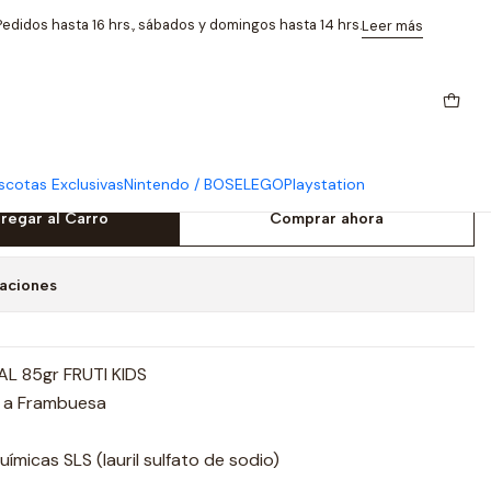
n fluor 85G
edidos hasta 16 hrs., sábados y domingos hasta 14 hrs.
Leer más
 pasta dental frutilla niños
cotas Exclusivas
Nintendo / BOSE
LEGO
Playstation
regar al Carro
Comprar ahora
caciones
L 85gr FRUTI KIDS
 a Frambuesa
ímicas SLS (lauril sulfato de sodio)