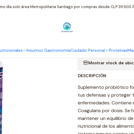
tos Nutricionales
Nup Probiotico Defenses Potenciador Sistema
mo día solo área Metropolitana Santiago por compras desde CLP 39.900. P
|
Nup Probioti
Sistema Inm
tricionales
Insumos Gastronomía
Cuidado Personal
Proteínas
Mas
Mostrar stock de ubi
DESCRIPCIÓN
Suplemento probiótico for
tus defensas y proteger
enfermedades. Contiene má
Coagulans por dosis. Se 
mantener un equilibrio de l
nutricional de los aliment
sistema inmune contra v