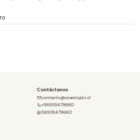
TO
Contáctanos
contacto@unantojito.cl
+56939479660
56939479660