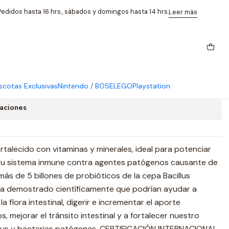
 Inmune 60 Caps
edidos hasta 16 hrs., sábados y domingos hasta 14 hrs.
Leer más
co Defenses Potenciador
une 60 Caps
cotas Exclusivas
Nintendo / BOSE
LEGO
Playstation
caciones
talecido con vitaminas y minerales, ideal para potenciar
 tu sistema inmune contra agentes patógenos causante de
s de 5 billones de probióticos de la cepa Bacillus
ha demostrado científicamente que podrían ayudar a
a flora intestinal, digerir e incrementar el aporte
os, mejorar el tránsito intestinal y a fortalecer nuestro
irus y bacterias patógenas. CERTIFICACIÓN INTERNACIONAL