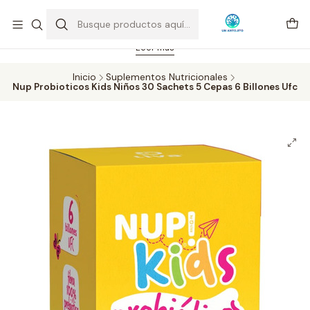
Feriado 21-05-2026 atención hasta las 14 hrs. Envío GRATIS mismo
día solo área Metropolitana Santiago por compras desde CLP 39.900.
Pedidos hasta 16 hrs., sábados y domingos hasta 14 hrs.
Leer más
Inicio
Suplementos Nutricionales
Nup Probioticos Kids Niños 30 Sachets 5 Cepas 6 Billones Ufc