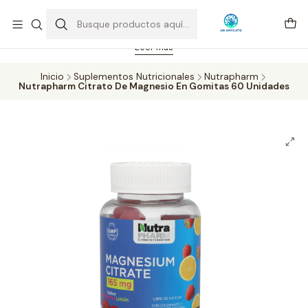
Feriado 21-05-2026 atención hasta las 14 hrs. Envío GRATIS mismo
día solo área Metropolitana Santiago por compras desde CLP 39.900.
Pedidos hasta 16 hrs., sábados y domingos hasta 14 hrs.
Leer más
Inicio
Suplementos Nutricionales
Nutrapharm
Nutrapharm Citrato De Magnesio En Gomitas 60 Unidades