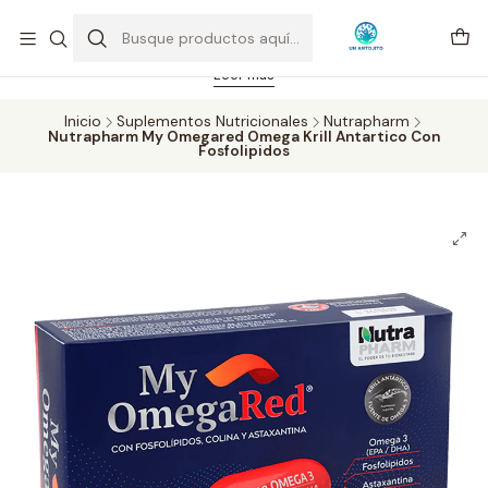
Feriado 21-05-2026 atención hasta las 14 hrs. Envío GRATIS mismo
día solo área Metropolitana Santiago por compras desde CLP 39.900.
Pedidos hasta 16 hrs., sábados y domingos hasta 14 hrs.
Leer más
Inicio
Suplementos Nutricionales
Nutrapharm
Nutrapharm My Omegared Omega Krill Antartico Con
Fosfolipidos