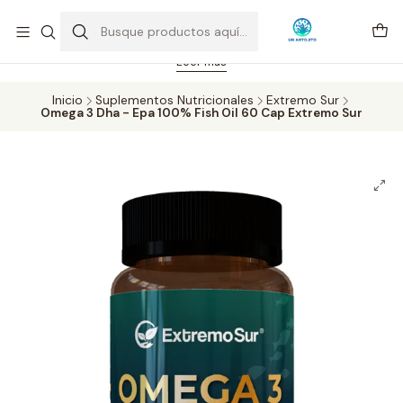
Feriado 21-05-2026 atención hasta las 14 hrs. Envío GRATIS mismo
día solo área Metropolitana Santiago por compras desde CLP 39.900.
Pedidos hasta 16 hrs., sábados y domingos hasta 14 hrs.
Leer más
Inicio
Suplementos Nutricionales
Extremo Sur
Omega 3 Dha - Epa 100% Fish Oil 60 Cap Extremo Sur