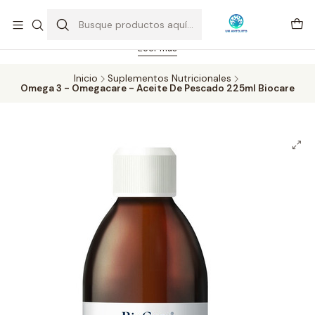
Feriado 21-05-2026 atención hasta las 14 hrs. Envío GRATIS mismo
día solo área Metropolitana Santiago por compras desde CLP 39.900.
Pedidos hasta 16 hrs., sábados y domingos hasta 14 hrs.
Leer más
Inicio
Suplementos Nutricionales
Omega 3 - Omegacare - Aceite De Pescado 225ml Biocare