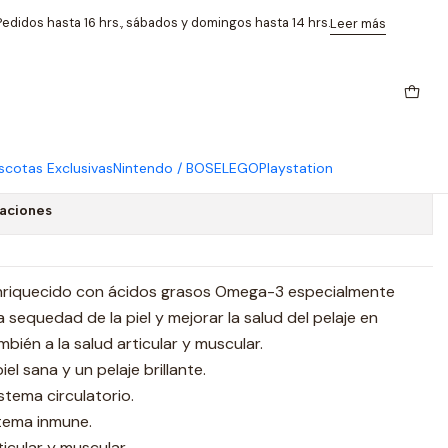
l 125 Ml
edidos hasta 16 hrs., sábados y domingos hasta 14 hrs.
Leer más
s con EPA+DHA Perro
l 125 Ml
cotas Exclusivas
Nintendo / BOSE
LEGO
Playstation
caciones
enriquecido con ácidos grasos Omega-3 especialmente
 sequedad de la piel y mejorar la salud del pelaje en
bién a la salud articular y muscular.
l sana y un pelaje brillante.
stema circulatorio.
stema inmune.
ticular y muscular.