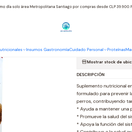
Mascotas Exclusivas
Omega 3 Pets con EPA+DHA Perro Solucion Ora
mo día solo área Metropolitana Santiago por compras desde CLP 39.900. P
|
Omega 3 Pet
Solucion Ora
tricionales
Insumos Gastronomía
Cuidado Personal
Proteínas
Mas
Mostrar stock de ubi
DESCRIPCIÓN
Suplemento nutricional 
formulado para prevenir la
perros, contribuyendo tam
* Ayuda a mantener una pie
* Promueve la salud del si
* Apoya la función del si
* Contribuye a la salud ar