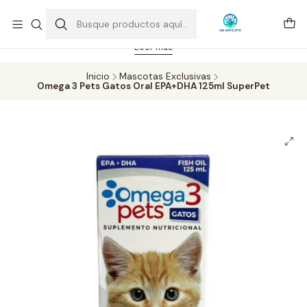
Feriado 21-05-2026 atención hasta las 14 hrs. Envío GRATIS mismo
día solo área Metropolitana Santiago por compras desde CLP 39.900.
Pedidos hasta 16 hrs., sábados y domingos hasta 14 hrs.
Leer más
Inicio
Mascotas Exclusivas
Omega 3 Pets Gatos Oral EPA+DHA 125ml SuperPet