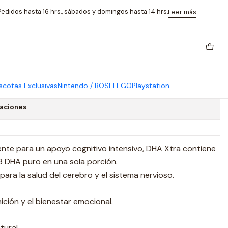
g 60 Cap Nordic Naturals
edidos hasta 16 hrs., sábados y domingos hasta 14 hrs.
Leer más
licerido Dha Xtra 1660 Mg 60
aturals
cotas Exclusivas
Nintendo / BOSE
LEGO
Playstation
caciones
te para un apoyo cognitivo intensivo, DHA Xtra contiene
 DHA puro en una sola porción.
para la salud del cerebro y el sistema nervioso.
ición y el bienestar emocional.
tural.