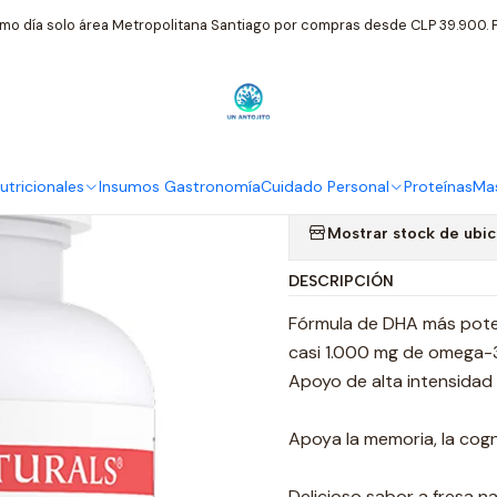
icionales
Nordic Naturals
Omega 3 Triglicerido Dha Xtra 1660 M
mo día solo área Metropolitana Santiago por compras desde CLP 39.900. P
|
Omega 3 Trig
Cap Nordic N
tricionales
Insumos Gastronomía
Cuidado Personal
Proteínas
Mas
Mostrar stock de ubi
DESCRIPCIÓN
Fórmula de DHA más poten
casi 1.000 mg de omega-3
Apoyo de alta intensidad 
Apoya la memoria, la cogn
Delicioso sabor a fresa na