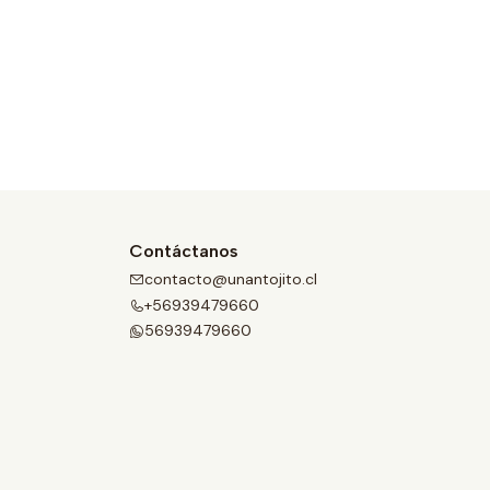
Contáctanos
contacto@unantojito.cl
+56939479660
56939479660