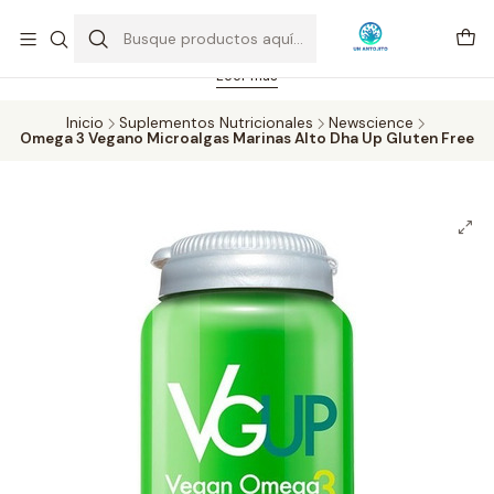
Feriado 21-05-2026 atención hasta las 14 hrs. Envío GRATIS mismo
día solo área Metropolitana Santiago por compras desde CLP 39.900.
Pedidos hasta 16 hrs., sábados y domingos hasta 14 hrs.
Leer más
Inicio
Suplementos Nutricionales
Newscience
Omega 3 Vegano Microalgas Marinas Alto Dha Up Gluten Free