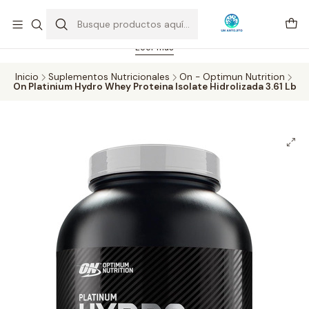
Feriado 21-05-2026 atención hasta las 14 hrs. Envío GRATIS mismo
día solo área Metropolitana Santiago por compras desde CLP 39.900.
Pedidos hasta 16 hrs., sábados y domingos hasta 14 hrs.
Leer más
Inicio
Suplementos Nutricionales
On - Optimun Nutrition
On Platinium Hydro Whey Proteina Isolate Hidrolizada 3.61 Lb