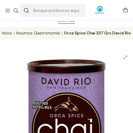
Feriado 21-05-2026 atención hasta las 14 hrs. Envío GRATIS mismo
día solo área Metropolitana Santiago por compras desde CLP 39.900.
Pedidos hasta 16 hrs., sábados y domingos hasta 14 hrs.
Leer más
Inicio
Insumos Gastronomía
Orca Spice Chai 337 Grs David Rio