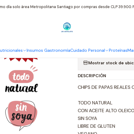
nsumos Gastronomía
Papas Tika Nativas Merken Ahumado Sin Glu
mo día solo área Metropolitana Santiago por compras desde CLP 39.900. P
|
Papas Tika 
Gluten 150gr
tricionales
Insumos Gastronomía
Cuidado Personal
Proteínas
Mas
Mostrar stock de ubi
DESCRIPCIÓN
CHIPS DE PAPAS REALES
TODO NATURAL
CON ACEITE ALTO OLEIC
SIN SOYA
LIBRE DE GLUTEN
VEGANO