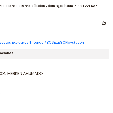
ten 150gr
edidos hasta 16 hrs., sábados y domingos hasta 14 hrs.
Leer más
Nativas Merken Ahumado Sin
cotas Exclusivas
Nintendo / BOSE
LEGO
Playstation
caciones
 CON MERKEN AHUMADO
O