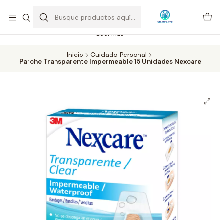
Feriado 21-05-2026 atención hasta las 14 hrs. Envío GRATIS mismo
día solo área Metropolitana Santiago por compras desde CLP 39.900.
Pedidos hasta 16 hrs., sábados y domingos hasta 14 hrs.
Leer más
Inicio
Cuidado Personal
Parche Transparente Impermeable 15 Unidades Nexcare