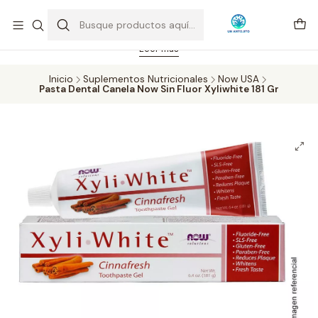
Feriado 21-05-2026 atención hasta las 14 hrs. Envío GRATIS mismo
día solo área Metropolitana Santiago por compras desde CLP 39.900.
Pedidos hasta 16 hrs., sábados y domingos hasta 14 hrs.
Leer más
Inicio
Suplementos Nutricionales
Now USA
Pasta Dental Canela Now Sin Fluor Xyliwhite 181 Gr