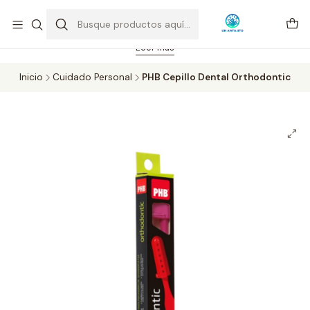
Feriado 21-05-2026 atención hasta las 14 hrs. Envío GRATIS mismo
día solo área Metropolitana Santiago por compras desde CLP 39.900.
Pedidos hasta 16 hrs., sábados y domingos hasta 14 hrs.
Leer más
Inicio
Cuidado Personal
PHB Cepillo Dental Orthodontic