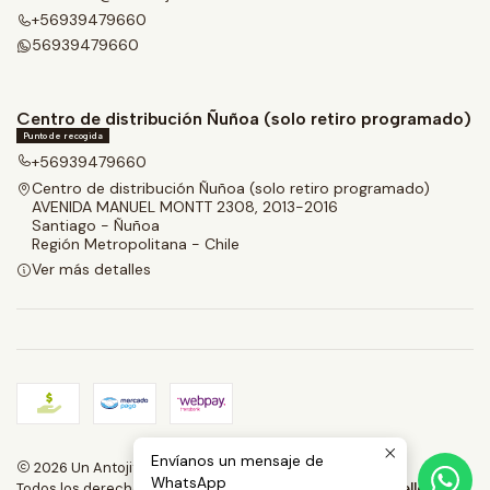
+56939479660
56939479660
Centro de distribución Ñuñoa (solo retiro programado)
Punto de recogida
+56939479660
Centro de distribución Ñuñoa (solo retiro programado)
AVENIDA MANUEL MONTT 2308, 2013-2016
Santiago - Ñuñoa
Región Metropolitana - Chile
Ver más detalles
Envíanos un mensaje de
2026 Un Antojito.
WhatsApp
Todos los derechos reservados.
Desarrollado por Jumpseller
.