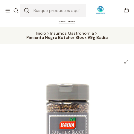
Feriado 21-05-2026 atención hasta las 14 hrs. Envío GRATIS mismo
día solo área Metropolitana Santiago por compras desde CLP 39.900.
Pedidos hasta 16 hrs., sábados y domingos hasta 14 hrs.
Leer más
Inicio
Insumos Gastronomía
Pimienta Negra Butcher Block 99g Badia