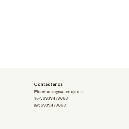
Contáctanos
contacto@unantojito.cl
+56939479660
56939479660