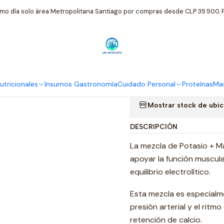
ementos Nutricionales
FNL
Potasio Magnesio Fnl 60 Caps Energía
mo día solo área Metropolitana Santiago por compras desde CLP 39.900. P
|
Potasio Magn
Vitalidad
tricionales
Insumos Gastronomía
Cuidado Personal
Proteínas
Mas
Mostrar stock de ubi
DESCRIPCIÓN
La mezcla de Potasio + Ma
apoyar la función muscula
equilibrio electrolítico.
Esta mezcla es especialme
presión arterial y el ritm
retención de calcio.