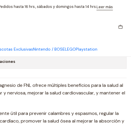
 Y Vitalidad
edidos hasta 16 hrs., sábados y domingos hasta 14 hrs.
Leer más
esio Fnl 60 Caps Energía Y
cotas Exclusivas
Nintendo / BOSE
LEGO
Playstation
caciones
gnesio de FNL ofrece múltiples beneficios para la salud al
r y nerviosa, mejorar la salud cardiovascular, y mantener el
nte útil para prevenir calambres y espasmos, regular la
o cardíaco, promover la salud ósea al mejorar la absorción y