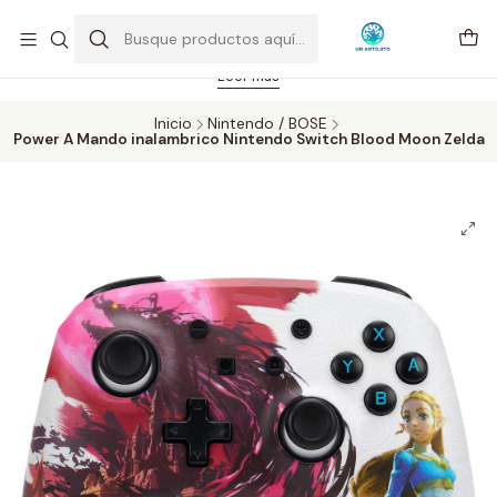
Feriado 21-05-2026 atención hasta las 14 hrs. Envío GRATIS mismo
día solo área Metropolitana Santiago por compras desde CLP 39.900.
Pedidos hasta 16 hrs., sábados y domingos hasta 14 hrs.
Leer más
Inicio
Nintendo / BOSE
Power A Mando inalambrico Nintendo Switch Blood Moon Zelda