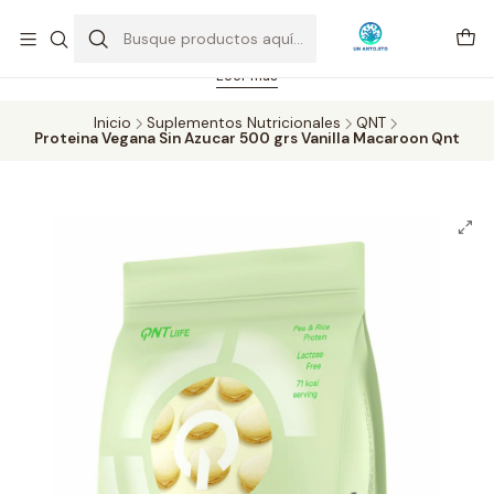
Feriado 21-05-2026 atención hasta las 14 hrs. Envío GRATIS mismo
día solo área Metropolitana Santiago por compras desde CLP 39.900.
Pedidos hasta 16 hrs., sábados y domingos hasta 14 hrs.
Leer más
Inicio
Suplementos Nutricionales
QNT
Proteina Vegana Sin Azucar 500 grs Vanilla Macaroon Qnt