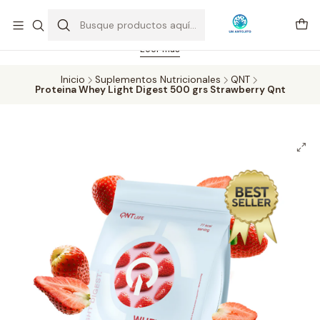
Feriado 21-05-2026 atención hasta las 14 hrs. Envío GRATIS mismo
día solo área Metropolitana Santiago por compras desde CLP 39.900.
Pedidos hasta 16 hrs., sábados y domingos hasta 14 hrs.
Leer más
Inicio
Suplementos Nutricionales
QNT
Proteina Whey Light Digest 500 grs Strawberry Qnt