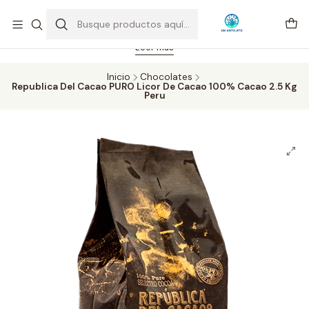
Feriado 21-05-2026 atención hasta las 14 hrs. Envío GRATIS mismo
día solo área Metropolitana Santiago por compras desde CLP 39.900.
Pedidos hasta 16 hrs., sábados y domingos hasta 14 hrs.
Leer más
Inicio
Chocolates
Republica Del Cacao PURO Licor De Cacao 100% Cacao 2.5 Kg
Peru