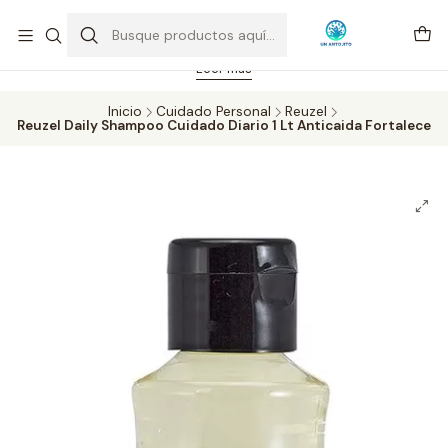
Feriado 21-05-2026 atención hasta las 14 hrs. Envío GRATIS mismo
día solo área Metropolitana Santiago por compras desde CLP 39.900.
Pedidos hasta 16 hrs., sábados y domingos hasta 14 hrs.
Leer más
Inicio
Cuidado Personal
Reuzel
Reuzel Daily Shampoo Cuidado Diario 1 Lt Anticaida Fortalece