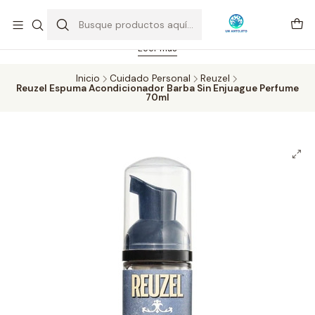
Feriado 21-05-2026 atención hasta las 14 hrs. Envío GRATIS mismo
día solo área Metropolitana Santiago por compras desde CLP 39.900.
Pedidos hasta 16 hrs., sábados y domingos hasta 14 hrs.
Leer más
Inicio
Cuidado Personal
Reuzel
Reuzel Espuma Acondicionador Barba Sin Enjuague Perfume
70ml