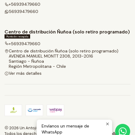
+56939479660
56939479660
Centro de distribución Ñuñoa (solo retiro programado)
Punto de recogida
+56939479660
Centro de distribución Ñuñoa (solo retiro programado)
AVENIDA MANUEL MONTT 2308, 2013-2016
Santiago - Ñuñoa
Región Metropolitana - Chile
Ver más detalles
Envíanos un mensaje de
2026 Un Antojito.
WhatsApp
Todos los derechos reservados.
Desarrollado por Jumpseller
.