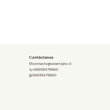
Contáctanos
contacto@unantojito.cl
+56939479660
56939479660