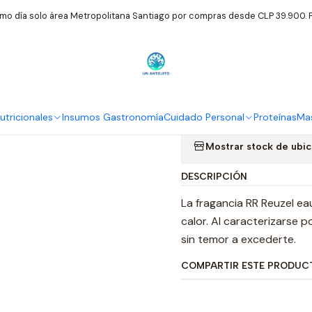
ado Personal
Reuzel
Reuzel Fragancia Fina 50 Ml Citrica Elegant
mo día solo área Metropolitana Santiago por compras desde CLP 39.900. P
|
Reuzel Fraga
Elegante Ref
tricionales
Insumos Gastronomía
Cuidado Personal
Proteínas
Mas
Mostrar stock de ubi
DESCRIPCIÓN
La fragancia RR Reuzel ea
calor. Al caracterizarse 
sin temor a excederte.
COMPARTIR ESTE PRODUC