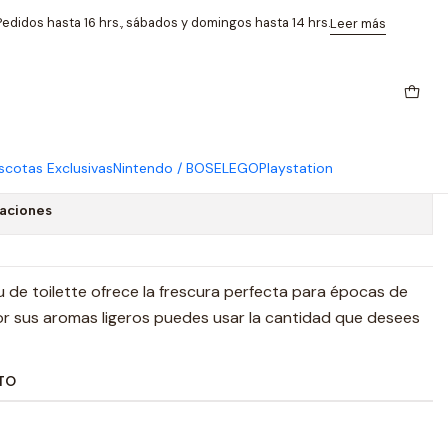
e Refrescante
edidos hasta 16 hrs., sábados y domingos hasta 14 hrs.
Leer más
ncia Fina 50 Ml Citrica
rescante
cotas Exclusivas
Nintendo / BOSE
LEGO
Playstation
caciones
u de toilette ofrece la frescura perfecta para épocas de
por sus aromas ligeros puedes usar la cantidad que desees
TO