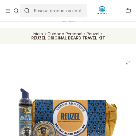
Feriado 21-05-2026 atención hasta las 14 hrs. Envío GRATIS mismo
día solo área Metropolitana Santiago por compras desde CLP 39.900.
Pedidos hasta 16 hrs., sábados y domingos hasta 14 hrs.
Leer más
Inicio
Cuidado Personal
Reuzel
REUZEL ORIGINAL BEARD TRAVEL KIT