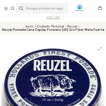
Feriado 21-05-2026 atención hasta las 14 hrs. Envío GRATIS mismo
día solo área Metropolitana Santiago por compras desde CLP 39.900.
Pedidos hasta 16 hrs., sábados y domingos hasta 14 hrs.
Leer más
Inicio
Cuidado Personal
Reuzel
Reuzel Pomada Cera Capilar Formato 340 Grs Fiber Mate Fuerte