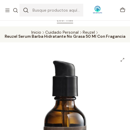
Feriado 21-05-2026 atención hasta las 14 hrs. Envío GRATIS mismo
día solo área Metropolitana Santiago por compras desde CLP 39.900.
Pedidos hasta 16 hrs., sábados y domingos hasta 14 hrs.
Leer más
Inicio
Cuidado Personal
Reuzel
Reuzel Serum Barba Hidratante No Grasa 50 Ml Con Fragancia