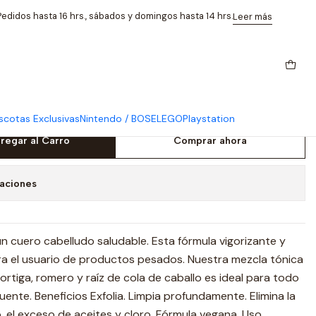
o Graso 1litro
edidos hasta 16 hrs., sábados y domingos hasta 14 hrs.
Leer más
oo Exfoliante Purificante
 1litro
cotas Exclusivas
Nintendo / BOSE
LEGO
Playstation
regar al Carro
Comprar ahora
caciones
 cuero cabelludo saludable. Esta fórmula vigorizante y
ara el usuario de productos pesados. Nuestra mezcla tónica
ortiga, romero y raíz de cola de caballo es ideal para todo
uente. Beneficios Exfolia. Limpia profundamente. Elimina la
 el exceso de aceites y cloro. Fórmula vegana. Uso