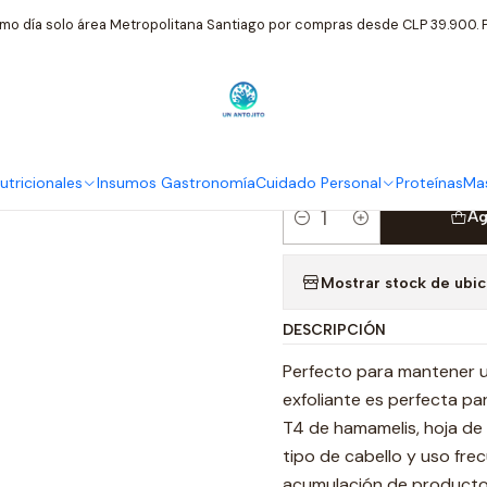
do Personal
Reuzel
Reuzel Shampoo Exfoliante Purificante Cabell
mo día solo área Metropolitana Santiago por compras desde CLP 39.900. P
|
Reuzel Shamp
Cabello Graso
tricionales
Insumos Gastronomía
Cuidado Personal
Proteínas
Mas
Ag
Cantidad
Mostrar stock de ubi
DESCRIPCIÓN
Perfecto para mantener un
exfoliante es perfecta p
T4 de hamamelis, hoja de 
tipo de cabello y uso frec
acumulación de producto,