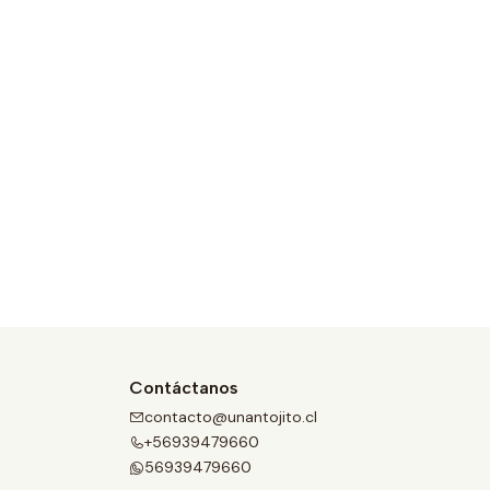
Contáctanos
contacto@unantojito.cl
+56939479660
56939479660