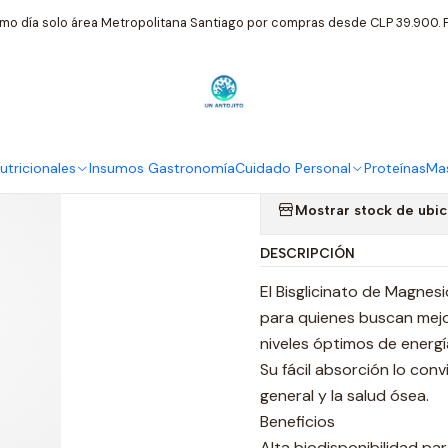
lementos Nutricionales
RI & CO Bisglicinato De Magnesio 500mg 
mo día solo área Metropolitana Santiago por compras desde CLP 39.900. P
|
RI & CO Bis
90 Capsulas
tricionales
Insumos Gastronomía
Cuidado Personal
Proteínas
Mas
Mostrar stock de ubi
DESCRIPCIÓN
El Bisglicinato de Magnes
para quienes buscan mejor
niveles óptimos de energí
Su fácil absorción lo con
general y la salud ósea.
Beneficios
Alta biodisponibilidad p