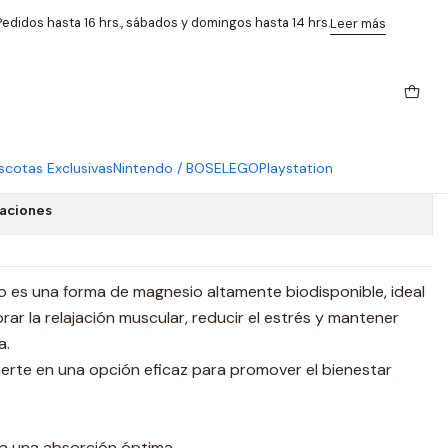
90 Capsulas
edidos hasta 16 hrs., sábados y domingos hasta 14 hrs.
Leer más
glicinato De Magnesio 500mg
cotas Exclusivas
Nintendo / BOSE
LEGO
Playstation
caciones
io es una forma de magnesio altamente biodisponible, ideal
ar la relajación muscular, reducir el estrés y mantener
a.
vierte en una opción eficaz para promover el bienestar
ara una absorción óptima