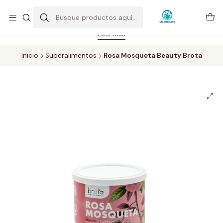
Feriado 21-05-2026 atención hasta las 14 hrs. Envío GRATIS mismo
día solo área Metropolitana Santiago por compras desde CLP 39.900.
Pedidos hasta 16 hrs., sábados y domingos hasta 14 hrs.
Leer más
Inicio
Superalimentos
Rosa Mosqueta Beauty Brota