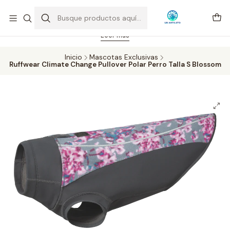
Feriado 21-05-2026 atención hasta las 14 hrs. Envío GRATIS mismo
día solo área Metropolitana Santiago por compras desde CLP 39.900.
Pedidos hasta 16 hrs., sábados y domingos hasta 14 hrs.
Leer más
Inicio
Mascotas Exclusivas
Ruffwear Climate Change Pullover Polar Perro Talla S Blossom