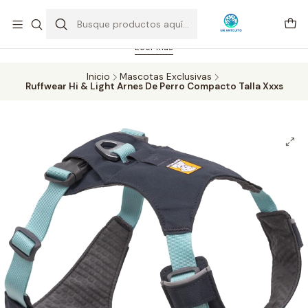
Feriado 21-05-2026 atención hasta las 14 hrs. Envío GRATIS mismo
día solo área Metropolitana Santiago por compras desde CLP 39.900.
Pedidos hasta 16 hrs., sábados y domingos hasta 14 hrs.
Leer más
Inicio
Mascotas Exclusivas
Ruffwear Hi & Light Arnes De Perro Compacto Talla Xxxs