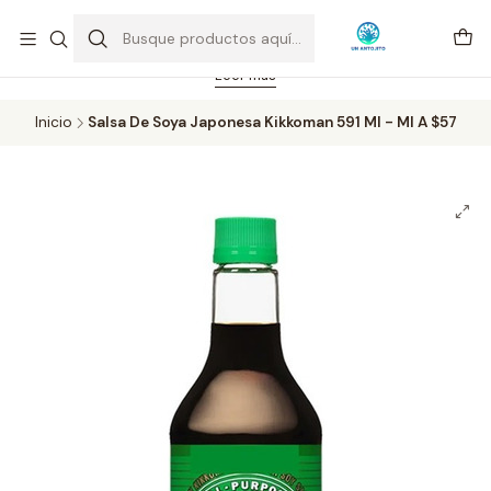
Feriado 21-05-2026 atención hasta las 14 hrs. Envío GRATIS mismo
día solo área Metropolitana Santiago por compras desde CLP 39.900.
Pedidos hasta 16 hrs., sábados y domingos hasta 14 hrs.
Leer más
Inicio
Salsa De Soya Japonesa Kikkoman 591 Ml - Ml A $57