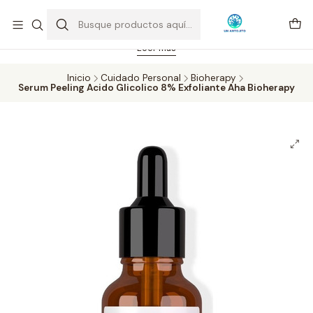
Feriado 21-05-2026 atención hasta las 14 hrs. Envío GRATIS mismo
día solo área Metropolitana Santiago por compras desde CLP 39.900.
Pedidos hasta 16 hrs., sábados y domingos hasta 14 hrs.
Leer más
Inicio
Cuidado Personal
Bioherapy
Serum Peeling Acido Glicolico 8% Exfoliante Aha Bioherapy