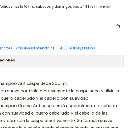
ca 250ml Eucerin
edidos hasta 16 hrs., sábados y domingos hasta 14 hrs.
Leer más
laire Crema Shampoo
eca 250ml Eucerin
cotas Exclusivas
Nintendo / BOSE
LEGO
Playstation
caciones
 Shampoo Anticaspa Seca 250 mL
a suave controla efectivamente la caspa seca y alivia la
l cuero cabelludo y el cabello con suavidad.
 Shampoo Crema Anticaspa está especialmente diseñado
a con suavidad el cuero cabelludo y el cabello de las
 y controla la caspa efectivamente. Su fórmula suave
y reduce la picazón desde el primer lavado, mientras que