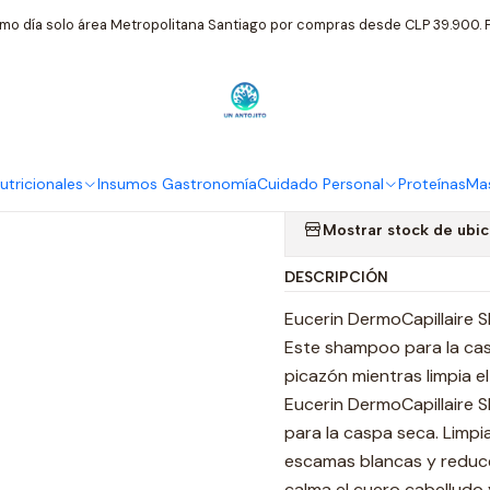
Personal
Eucerin
Dermo Capillaire Crema Shampoo Anticaspa Se
mo día solo área Metropolitana Santiago por compras desde CLP 39.900. P
|
Dermo Capil
Anticaspa S
tricionales
Insumos Gastronomía
Cuidado Personal
Proteínas
Mas
Mostrar stock de ubi
DESCRIPCIÓN
Eucerin DermoCapillaire
Este shampoo para la casp
picazón mientras limpia e
Eucerin DermoCapillaire
para la caspa seca. Limpi
escamas blancas y reduce
calma el cuero cabelludo 