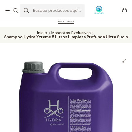
Feriado 21-05-2026 atención hasta las 14 hrs. Envío GRATIS mismo
día solo área Metropolitana Santiago por compras desde CLP 39.900.
Pedidos hasta 16 hrs., sábados y domingos hasta 14 hrs.
Leer más
Inicio
Mascotas Exclusivas
Shampoo Hydra Xtreme 5 Litros Limpieza Profunda Ultra Sucio