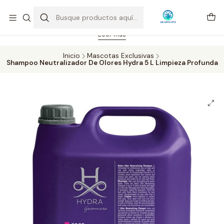
Feriado 21-05-2026 atención hasta las 14 hrs. Envío GRATIS mismo
día solo área Metropolitana Santiago por compras desde CLP 39.900.
Pedidos hasta 16 hrs., sábados y domingos hasta 14 hrs.
Leer más
Inicio
Mascotas Exclusivas
Shampoo Neutralizador De Olores Hydra 5 L Limpieza Profunda