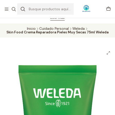
Feriado 21-05-2026 atención hasta las 14 hrs. Envío GRATIS mismo
día solo área Metropolitana Santiago por compras desde CLP 39.900.
Pedidos hasta 16 hrs., sábados y domingos hasta 14 hrs.
Leer más
Inicio
Cuidado Personal
Weleda
Skin Food Crema Reparadora Pieles Muy Secas 75ml Weleda