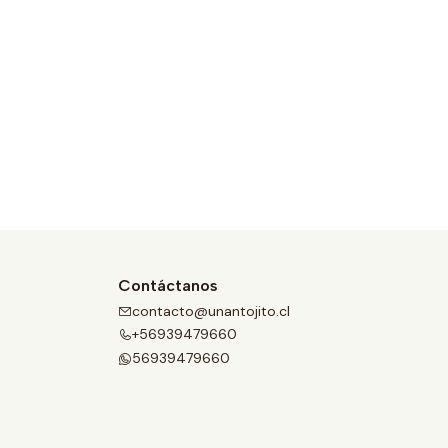
Contáctanos
contacto@unantojito.cl
+56939479660
56939479660