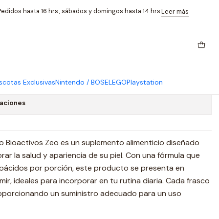
ulas Piel Linea Premium
edidos hasta 16 hrs., sábados y domingos hasta 14 hrs.
Leer más
s De Colageno 90 Capsulas
remium
cotas Exclusivas
Nintendo / BOSE
LEGO
Playstation
caciones
o Bioactivos Zeo es un suplemento alimenticio diseñado
ar la salud y apariencia de su piel. Con una fórmula que
oácidos por porción, este producto se presenta en
ir, ideales para incorporar en tu rutina diaria. Cada frasco
roporcionando un suministro adecuado para un uso