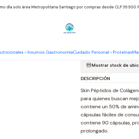
icionales
Linea Premium Zeo
Skin Peptidos De Colageno 90 Caps
mo día solo área Metropolitana Santiago por compras desde CLP 39.900. P
|
Skin Peptido
Piel Linea P
tricionales
Insumos Gastronomía
Cuidado Personal
Proteínas
Mas
Mostrar stock de ubi
DESCRIPCIÓN
Skin Péptidos de Colágen
para quienes buscan mejor
contiene un 50% de amin
cápsulas fáciles de consum
contiene 90 cápsulas, p
prolongado.