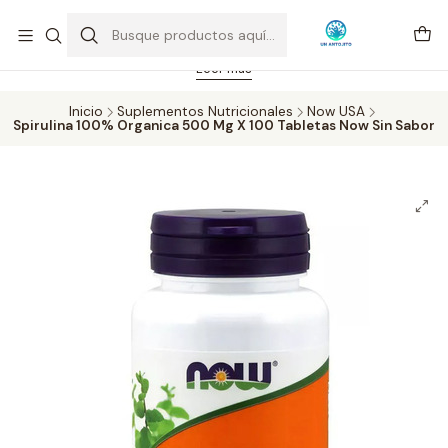
Feriado 21-05-2026 atención hasta las 14 hrs. Envío GRATIS mismo
día solo área Metropolitana Santiago por compras desde CLP 39.900.
Pedidos hasta 16 hrs., sábados y domingos hasta 14 hrs.
Leer más
Inicio
Suplementos Nutricionales
Now USA
Spirulina 100% Organica 500 Mg X 100 Tabletas Now Sin Sabor