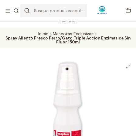
Feriado 21-05-2026 atención hasta las 14 hrs. Envío GRATIS mismo
día solo área Metropolitana Santiago por compras desde CLP 39.900.
Pedidos hasta 16 hrs., sábados y domingos hasta 14 hrs.
Leer más
Inicio
Mascotas Exclusivas
Spray Aliento Fresco Perro/Gato Triple Accion Enzimatica Sin
Fluor 150ml