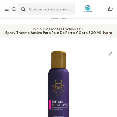
Feriado 21-05-2026 atención hasta las 14 hrs. Envío GRATIS mismo
día solo área Metropolitana Santiago por compras desde CLP 39.900.
Pedidos hasta 16 hrs., sábados y domingos hasta 14 hrs.
Leer más
Inicio
Mascotas Exclusivas
Spray Thermo Active Para Pelo De Perro Y Gato 300 Ml Hydra