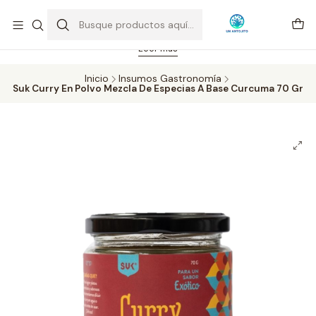
Feriado 21-05-2026 atención hasta las 14 hrs. Envío GRATIS mismo
día solo área Metropolitana Santiago por compras desde CLP 39.900.
Pedidos hasta 16 hrs., sábados y domingos hasta 14 hrs.
Leer más
Inicio
Insumos Gastronomía
Suk Curry En Polvo Mezcla De Especias A Base Curcuma 70 Gr