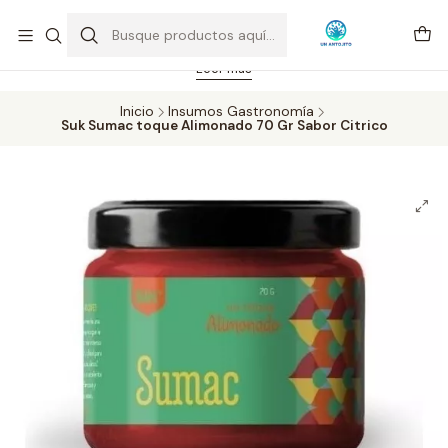
Feriado 21-05-2026 atención hasta las 14 hrs. Envío GRATIS mismo
día solo área Metropolitana Santiago por compras desde CLP 39.900.
Pedidos hasta 16 hrs., sábados y domingos hasta 14 hrs.
Leer más
Inicio
Insumos Gastronomía
Suk Sumac toque Alimonado 70 Gr Sabor Citrico