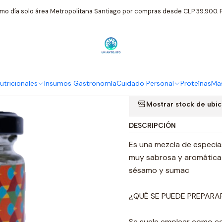
sumos Gastronomía
Suk Zaatar Mix Especias Tomillo Sésamo Y Su
mo día solo área Metropolitana Santiago por compras desde CLP 39.900. P
|
Suk Zaatar M
Sumac 70 Gr
tricionales
Insumos Gastronomía
Cuidado Personal
Proteínas
Mas
Mostrar stock de ubi
DESCRIPCIÓN
Es una mezcla de especias
muy sabrosa y aromática y
sésamo y sumac
¿QUÉ SE PUEDE PREPARAR
Se suele emplear como con