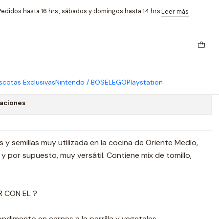
mac 70 Grs
edidos hasta 16 hrs., sábados y domingos hasta 14 hrs.
Leer más
ix Especias Tomillo Sésamo Y
s
cotas Exclusivas
Nintendo / BOSE
LEGO
Playstation
caciones
 y semillas muy utilizada en la cocina de Oriente Medio,
 por supuesto, muy versátil. Contiene mix de tomillo,
 CON EL ?
dimento en carnes a la parrilla y vegetales