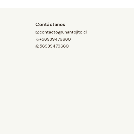
Contáctanos
contacto@unantojito.cl
+56939479660
56939479660