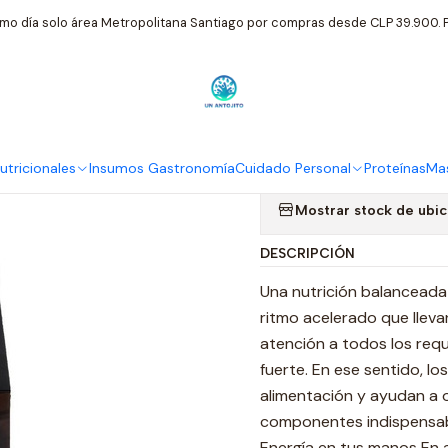
cio
Proteínas
Wild Foods Barra Proteína Chocolate Caja 16 Unida
mo día solo área Metropolitana Santiago por compras desde CLP 39.900. P
|
Wild Foods B
16 Unidades
tricionales
Insumos Gastronomía
Cuidado Personal
Proteínas
Mas
Mostrar stock de ubi
DESCRIPCIÓN
Una nutrición balanceada 
ritmo acelerado que llev
atención a todos los req
fuerte. En ese sentido, l
alimentación y ayudan a o
componentes indispensabl
Energía en tus manos En 