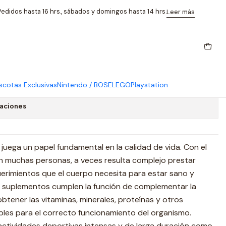
des
edidos hasta 16 hrs., sábados y domingos hasta 14 hrs.
Leer más
arra Proteína Chocolate Caja
cotas Exclusivas
Nintendo / BOSE
LEGO
Playstation
caciones
juega un papel fundamental en la calidad de vida. Con el
an muchas personas, a veces resulta complejo prestar
uerimientos que el cuerpo necesita para estar sano y
os suplementos cumplen la función de complementar la
btener las vitaminas, minerales, proteínas y otros
es para el correcto funcionamiento del organismo.
actividades deportivas intensas y de larga duración como