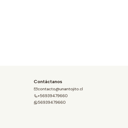
Contáctanos
contacto@unantojito.cl
+56939479660
56939479660