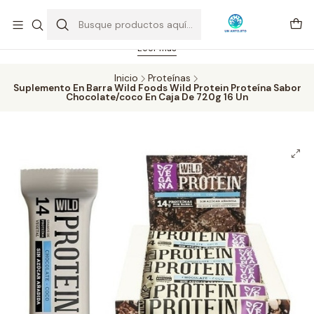
Feriado 21-05-2026 atención hasta las 14 hrs. Envío GRATIS mismo
día solo área Metropolitana Santiago por compras desde CLP 39.900.
Pedidos hasta 16 hrs., sábados y domingos hasta 14 hrs.
Leer más
Inicio
Proteínas
Suplemento En Barra Wild Foods Wild Protein Proteína Sabor
Chocolate/coco En Caja De 720g 16 Un