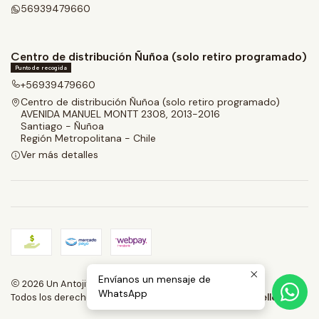
56939479660
Centro de distribución Ñuñoa (solo retiro programado)
Punto de recogida
+56939479660
Centro de distribución Ñuñoa (solo retiro programado)
AVENIDA MANUEL MONTT 2308, 2013-2016
Santiago - Ñuñoa
Región Metropolitana - Chile
Ver más detalles
Envíanos un mensaje de
2026 Un Antojito.
WhatsApp
Todos los derechos reservados.
Desarrollado por Jumpseller
.