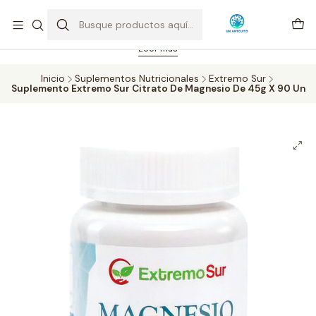
Feriado 21-05-2026 atención hasta las 14 hrs. Envío GRATIS mismo
día solo área Metropolitana Santiago por compras desde CLP 39.900.
Pedidos hasta 16 hrs., sábados y domingos hasta 14 hrs.
Leer más
Inicio
Suplementos Nutricionales
Extremo Sur
Suplemento Extremo Sur Citrato De Magnesio De 45g X 90 Un